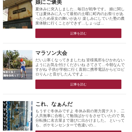
娘にご褒美
夏休みに突入しました…毎日が戦争です。 娘に関し
ては夏休みに入って最初の土曜に町内のお祭りがあ
ったため巫女の舞いがあり 楽しみにしていた塾の農
業体験に行くことができず…しょっぱ...
記事を読む
マラソン大会
だいぶ寒くなってきましたね 皆様風邪をひかれない
ようにお気を付けくださいね さてさて…今朝なんで
すがね 子供が学校に行く直前に携帯電話からピロピ
ロりん♪と音がしたんですよ ...
記事を読む
これ、なぁんだ
もうすぐ冬休みですよ 冬休み前の努力賞テスト、二
人共無事に合格して勉強ばかりをさせていたので 気
分転換に名古屋まで遊びに出かけました。 といって
も、ポケモンセンターで色違いの...