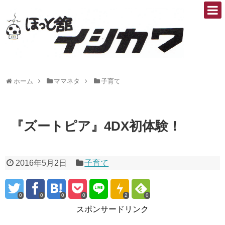
ホーム
ママネタ
子育て
『ズートピア』4DX初体験！
2016年5月2日
子育て
0
0
0
0
2
0
スポンサードリンク