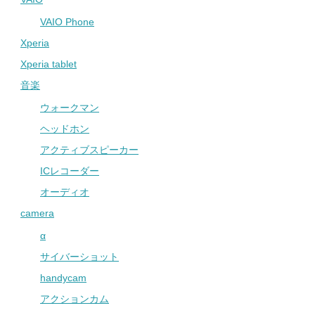
VAIO Phone
Xperia
Xperia tablet
音楽
ウォークマン
ヘッドホン
アクティブスピーカー
ICレコーダー
オーディオ
camera
α
サイバーショット
handycam
アクションカム