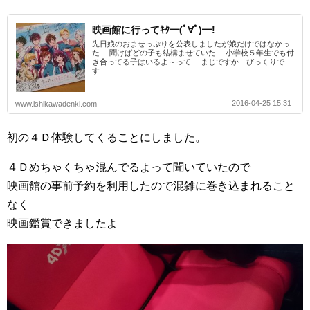
映画館に行ってｷﾀ━(ﾟ∀ﾟ)━!
先日娘のおませっぷりを公表しましたが娘だけではなかっ
た… 聞けばどの子も結構ませていた… 小学校５年生でも付
き合ってる子はいるよ～って …まじですか…びっくりで
す… ...
2016-04-25 15:31
www.ishikawadenki.com
初の４Ｄ体験してくることにしました。
４Ｄめちゃくちゃ混んでるよって聞いていたので
映画館の事前予約を利用したので混雑に巻き込まれること
なく
映画鑑賞できましたよ