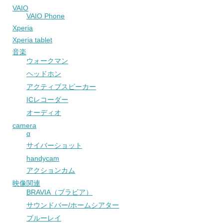
VAIO
VAIO Phone
Xperia
Xperia tablet
音楽
ウォークマン
ヘッドホン
アクティブスピーカー
ICレコーダー
オーディオ
camera
α
サイバーショット
handycam
アクションカム
映像関連
BRAVIA（ブラビア）
サウンドバー/ホームシアター
ブルーレイ