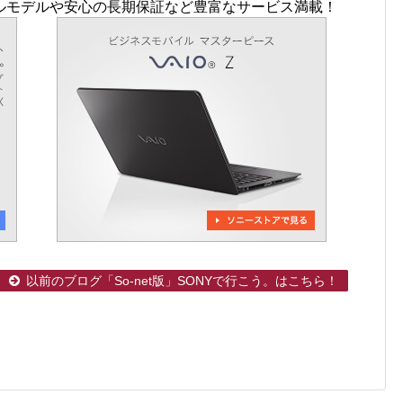
ルモデルや安心の長期保証など豊富なサービス満載！
以前のブログ「So-net版」SONYで行こう。はこちら！