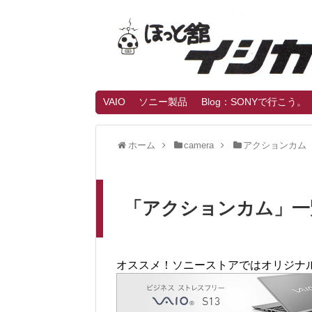
VAIO
ソニー製品
Blog：SONYで行こう。
ホーム
camera
アクションカム
「
アクションカム
」
一
オススメ！ソニーストアではオリジナ