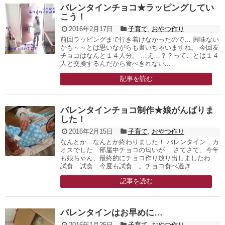
バレンタインチョコ★ラッピングしてい
こう！
2016年2月17日
子育て
,
おやつ作り
前回ラッピングまで行き着けなかったので… 興味ない
かも～～とは思いながらも書いちゃいますね。 今回友
チョコはなんと１４人分。 …え…？？ってことは１４
人と交換するんだから食べきれない...
記事を読む
バレンタインチョコ制作★娘がんばりま
した！
2016年2月15日
子育て
,
おやつ作り
なんとか…なんとか終わりました！ バレンタイン…カ
オスでした…部屋中チョコの匂いが… さてさて、今年
も娘ちゃん、最終的にチョコ作り放り出しましたわ…
試食…試食…今度も試食…。チョコ食べ過ぎ...
記事を読む
バレンタインはお早めに…
2016年1月25日
子育て
,
おやつ作り