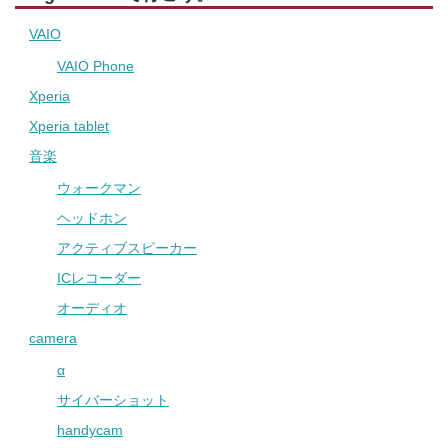
VAIO
VAIO Phone
Xperia
Xperia tablet
音楽
ウォークマン
ヘッドホン
アクティブスピーカー
ICレコーダー
オーディオ
camera
α
サイバーショット
handycam