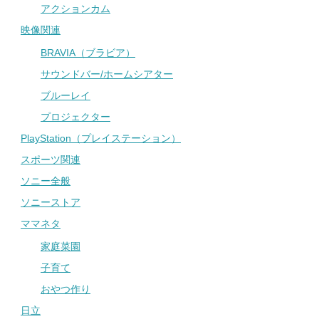
アクションカム
映像関連
BRAVIA（ブラビア）
サウンドバー/ホームシアター
ブルーレイ
プロジェクター
PlayStation（プレイステーション）
スポーツ関連
ソニー全般
ソニーストア
ママネタ
家庭菜園
子育て
おやつ作り
日立