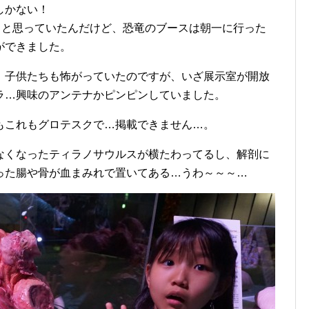
しかない！
うと思っていたんだけど、恐竜のブースは朝一に行った
ができました。
、子供たちも怖がっていたのですが、いざ展示室が開放
ラ…興味のアンテナかピンピンしていました。
もこれもグロテスクで…掲載できません…。
なくなったティラノサウルスが横たわってるし、解剖に
った腸や骨が血まみれで置いてある…うわ～～～…