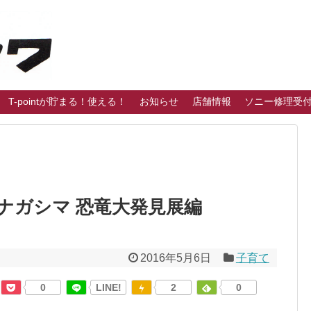
T-pointが貯まる！使える！
お知らせ
店舗情報
ソニー修理受
ナガシマ 恐竜大発見展編
2016年5月6日
子育て
0
LINE!
2
0