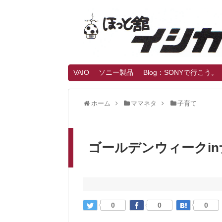
VAIO
ソニー製品
Blog：SONYで行こう。
ホーム
ママネタ
子育て
ゴールデンウィークin
0
0
0