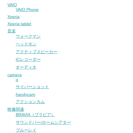
VAIO
VAIO Phone
Xperia
Xperia tablet
音楽
ウォークマン
ヘッドホン
アクティブスピーカー
ICレコーダー
オーディオ
camera
α
サイバーショット
handycam
アクションカム
映像関連
BRAVIA（ブラビア）
サウンドバー/ホームシアター
ブルーレイ