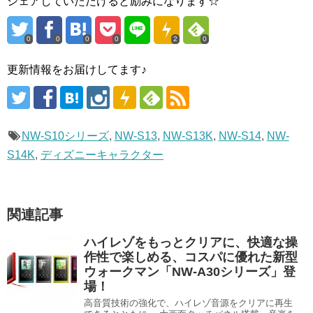
シェアしていただけると励みになります☆
0
0
0
0
2
0
更新情報をお届けしてます♪
NW-S10シリーズ
,
NW-S13
,
NW-S13K
,
NW-S14
,
NW-
S14K
,
ディズニーキャラクター
関連記事
ハイレゾをもっとクリアに、快適な操
作性で楽しめる、コスパに優れた新型
ウォークマン「NW-A30シリーズ」登
場！
高音質技術の強化で、ハイレゾ音源をクリアに再生