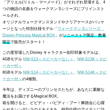
「アリエル(リトル・マーメード)」がそれぞれ登場する、4
つの物語の名曲をウォークマン Sシリーズにプリインスト
ールされ、
オリジナルウォークマンスタンドやクリアケースがパッケ
ージとなった特別仕様モデル「
ウォークマン Sシリーズ
Disney Princess Magical BOX
」が
ソニーストア限定、数量
限定
で販売がスタート！
この度登場したDisney キャラクター刻印対象モデルは、
4GBモデル
NW-S13＜スピーカーなし＞
、
NW-S13K＜スピ
ーカー付＞
8GBモデル
NW-S14＜スピーカーなし＞
、
NW-S14K＜スピ
ーカー付＞
の4種類。
今年は、ディズニーのプリンセスたちが、あなたに素敵な
魔法をお届けするMagical BOX。
箱を開けると、ビビディ・バビディ・ブー！舞踏会に心躍
らせるシンデレラのドキドキを、特別仕様のアイテムに詰