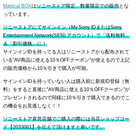
Magical BOX
は
ソニーストア限定、数量限定での販売
とな
っています。
ソニーストアにてサインイン（My Sony IDまたはSony
Entertainment Network(SEN) アカウント）で「送料無料」
＆「割引価格」に！
サインインIDを持ってる人はソニーストアから配布されて
いる”AV商品に使える10％OFFクーポン”が使えるので上記
の販売価格から10％引きで購入が可能。
サインインIDを持っていない人は購入前に新規ID登録（無
料）をすると直後に”AV商品に使える10％OFFクーポン”が
プレゼントされるので同様に10％引きで購入できるのでこ
の機会をお見逃しなく！！
ソニーストア直営店舗でご購入の際には当店ショップコー
ド【2033001】を伝えて頂けますと幸いです。