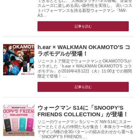
できるとともに、 大画面タッチパネル搭載、音楽を
スムーズに楽しめる高い操作性を実現し、 高いコス
トパフォーマンスを誇る新型ウォークマン「NW-
A3...
記事を読む
h.ear × WALKMAN OKAMOTO’S コ
ラボモデルが登場！
ソニーストア限定でウォークマンとOKAMOTO’Sが
コラボした「h.ear × WALKMAN OKAMOTO’S コラ
ボモデル」が2016年4月12日（火）11:00までの期間
限定で登場！ ...
記事を読む
ウォークマン S14に「SNOOPY’S
FRIENDS COLLECTION」が登場！
ソニーのウォークマン Sシリーズ NW-S14にスヌー
ピーとたくさんの仲間たちが集合！ 本体カラー6色×
デザイン5種の全30パターンの組み合わせから選べる
「SNOOPY’S FRIENDS ...