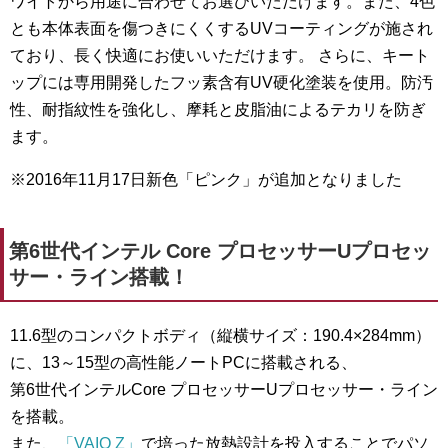
ワイトから用途に合わせてお選びいただけます。また、4色
とも本体表面を傷つきにくくするUVコーティングが施され
ており、長く快適にお使いいただけます。 さらに、キート
ップには専用開発したフッ素含有UV硬化塗装を使用。防汚
性、耐指紋性を強化し、摩耗と皮脂油によるテカリを防ぎ
ます。
※2016年11月17日新色「ピンク」が追加となりました
第6世代インテル Core プロセッサーUプロセッ
サー・ライン搭載！
11.6型のコンパクトボディ（縦横サイズ：190.4×284mm）
に、13～15型の高性能ノートPCに搭載される、
第6世代インテルCore プロセッサーUプロセッサー・ライン
を搭載。
また、
「VAIO Z」
で培った放熱設計を投入することでパソ