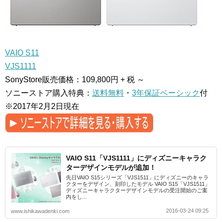
VAIO S11
VJS1111
SonyStore販売価格：109,800円 + 税 ～
ソニーストア購入特典：
送料無料
・
3年保証ベーシック
付
※2017年2月2日現在
VAIO S11「VJS1111」にディズニーキャラク
ターデザインモデルが追加！
先日VAIO S15シリーズ「VJS1511」にディズニーのキャラ
クターをデザイン、刻印したモデル VAIO S15「VJS1511」
ディズニーキャラクターデザインモデルの受注開始のご案
内をし...
2016-03-24 09:25
www.ishikawadenki.com