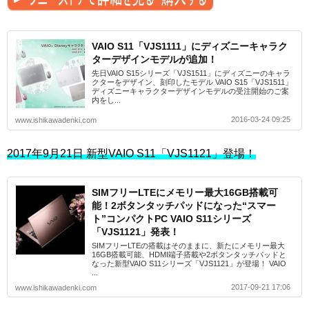
VAIO S11「VJS1111」にディズニーキャラク
ターデザインモデルが追加！
先日VAIO S15シリーズ「VJS1511」にディズニーのキャラ
クターをデザイン、刻印したモデル VAIO S15「VJS1511」
ディズニーキャラクターデザインモデルの受注開始のご案
内をし...
2016-03-24 09:25
www.ishikawadenki.com
2017年9月21日 新型VAIO S11「VJS1121」登場！
SIMフリーLTEにメモリー最大16GB搭載可
能！2ボタンタッチパッドになった“スマー
ト”コンパクトPC VAIO S11シリーズ
「VJS1121」発表！
SIMフリーLTEの搭載はそのままに、新たにメモリー最大
16GB搭載可能、HDMI端子搭載や2ボタンタッチパッドと
なった新型VAIO S11シリーズ「VJS1121」が登場！ VAIO
...
2017-09-21 17:06
www.ishikawadenki.com