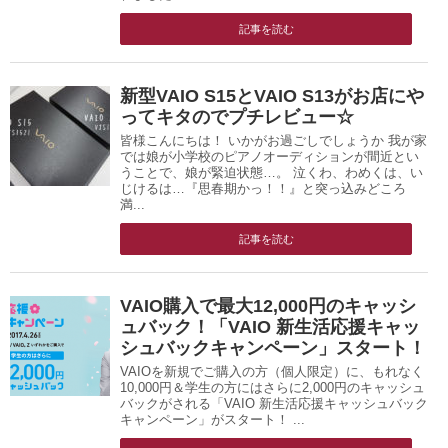
記事を読む
新型VAIO S15とVAIO S13がお店にや
ってキタのでプチレビュー☆
皆様こんにちは！ いかがお過ごしでしょうか 我が家
では娘が小学校のピアノオーディションが間近とい
うことで、娘が緊迫状態…。 泣くわ、わめくは、い
じけるは…『思春期かっ！！』と突っ込みどころ
満...
記事を読む
VAIO購入で最大12,000円のキャッシ
ュバック！「VAIO 新生活応援キャッ
シュバックキャンペーン」スタート！
VAIOを新規でご購入の方（個人限定）に、もれなく
10,000円＆学生の方にはさらに2,000円のキャッシュ
バックがされる「VAIO 新生活応援キャッシュバック
キャンペーン」がスタート！ ...