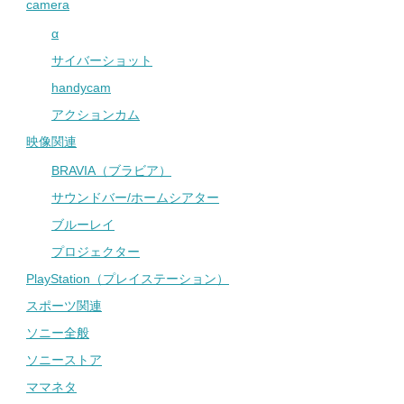
camera
α
サイバーショット
handycam
アクションカム
映像関連
BRAVIA（ブラビア）
サウンドバー/ホームシアター
ブルーレイ
プロジェクター
PlayStation（プレイステーション）
スポーツ関連
ソニー全般
ソニーストア
ママネタ