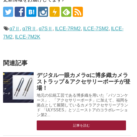
α7Ⅱ
,
α7RⅡ
,
α7SⅡ
,
ILCE-7RM2
,
ILCE-7SM2
,
ILCE-
7M2
,
ILCE-7M2K
関連記事
デジタル一眼カメラαに博多織カメラ
ストラップ＆アクセサリーポーチが登
場！
地元の伝統工芸である博多織を用いた「パソコンケ
ース」、「アクセサリーポーチ」に加えて、福岡を
拠点として展開しているカメラアクセサリーブラン
ド 「ULYSSES」とソニーストアのコラボレーショ
ン第2...
記事を読む