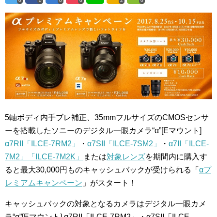
0
0
0
0
2
0
5軸ボディ内手ブレ補正、35mmフルサイズのCMOSセンサ
ーを搭載したソニーのデジタル一眼カメラ“α”[Eマウント]
α7RII「ILCE-7RM2」
・
α7SII「ILCE-7SM2」
・
α7II「ILCE-
7M2」「ILCE-7M2K」
または
対象レンズ
を期間内に購入す
ると最大30,000円ものキャッシュバックが受けられる「
αプ
レミアムキャンペーン
」がスタート！
キャッシュバックの対象となるカメラはデジタル一眼カメ
ラ“α”[Eマウント]
α7RII「ILCE-7RM2」・α7SII「ILCE-