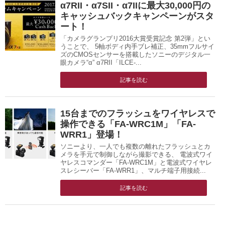
α7RII・α7SII・α7IIに最大30,000円の
キャッシュバックキャンペーンがスタ
ート！
「カメラグランプリ2016大賞受賞記念 第2弾」とい
うことで、 5軸ボディ内手ブレ補正、35mmフルサイ
ズのCMOSセンサーを搭載したソニーのデジタル一
眼カメラ“α” α7RII「ILCE-...
記事を読む
15台までのフラッシュをワイヤレスで
操作できる「FA-WRC1M」「FA-
WRR1」登場！
ソニーより、一人でも複数の離れたフラッシュとカ
メラを手元で制御しながら撮影できる、 電波式ワイ
ヤレスコマンダー「FA-WRC1M」と電波式ワイヤレ
スレシーバー「FA-WRR1」、マルチ端子用接続...
記事を読む