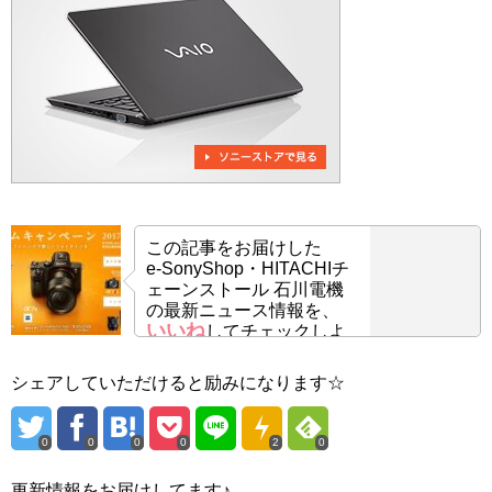
この記事をお届けした
e-SonyShop・HITACHIチ
ェーンストール 石川電機
の最新ニュース情報を、
いいね
してチェックしよ
う！
シェアしていただけると励みになります☆
0
0
0
0
2
0
更新情報をお届けしてます♪