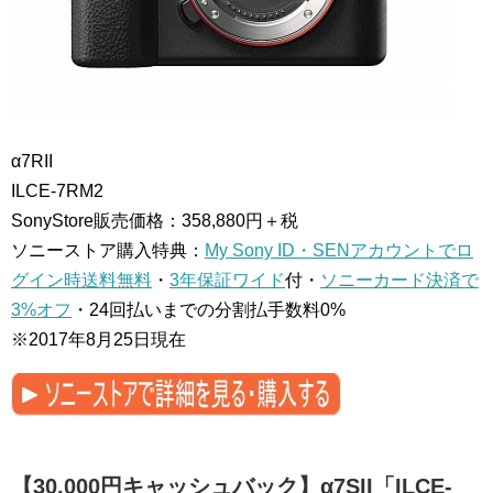
α7RII
ILCE-7RM2
SonyStore販売価格：358,880円＋税
ソニーストア購入特典：
My Sony ID・SENアカウントでロ
グイン時送料無料
・
3年保証ワイド
付・
ソニーカード決済で
3%オフ
・24回払いまでの分割払手数料0%
※2017年8月25日現在
【30,000円キャッシュバック】α7SII「ILCE-