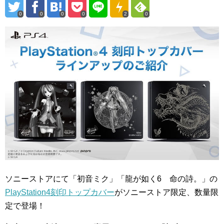
0
0
0
0
2
0
ソニーストアにて「初音ミク」「龍が如く6 命の詩。」の
PlayStation4刻印トップカバー
がソニーストア限定、数量限
定で登場！