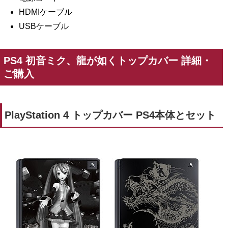
HDMIケーブル
USBケーブル
PS4 初音ミク、龍が如くトップカバー 詳細・
ご購入
PlayStation 4 トップカバー PS4本体とセット