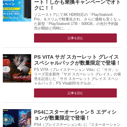
ート！しかも乗換キャンペーンでオト
クに！！
ソニーストアにて4K HDR対応の「PlayStation4
Pro」＆スリムで軽量化され、さらに価格も安くなっ
た新型「PlayStation4 1TB・500GB」の先行予約販
売が開始と同時に、...
記事を読む
PS VITA サガ スカーレット グレイス
スペシャルパックが数量限定で登場！
PS VITA（プレイステーション Vita）に「サガ」シ
リーズ完全新作『サガ スカーレット グレイス』の発
売を記念した「サガ スカーレット グレイス スペシ
ャルパック」PS Vita刻印モデルが...
記事を読む
PS4にスターオーシャン５ エディシ
ョンが数量限定で登場！
PS4（プレイステーション4）に『スターオーシャン