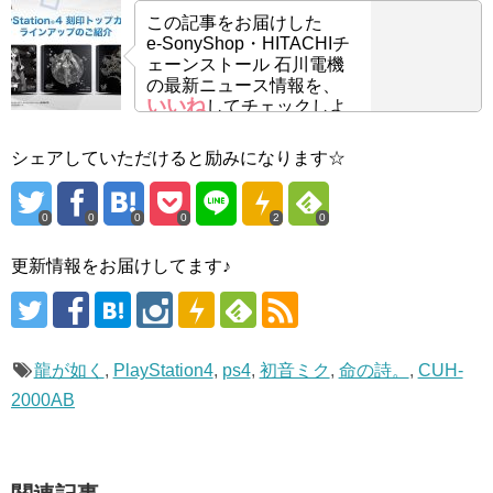
この記事をお届けした
e-SonyShop・HITACHIチ
ェーンストール 石川電機
の最新ニュース情報を、
いいね
してチェックしよ
う！
シェアしていただけると励みになります☆
0
0
0
0
2
0
更新情報をお届けしてます♪
龍が如く
,
PlayStation4
,
ps4
,
初音ミク
,
命の詩。
,
CUH-
2000AB