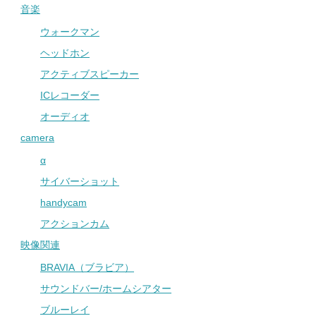
音楽
ウォークマン
ヘッドホン
アクティブスピーカー
ICレコーダー
オーディオ
camera
α
サイバーショット
handycam
アクションカム
映像関連
BRAVIA（ブラビア）
サウンドバー/ホームシアター
ブルーレイ