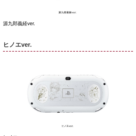
源九郎義経ver.
ヒノエver.