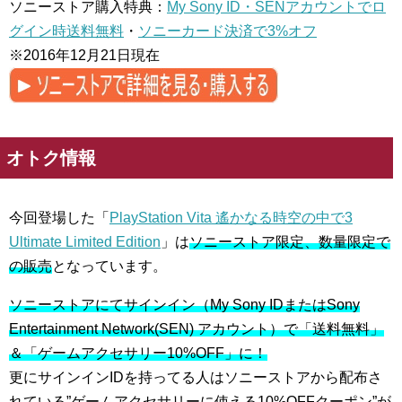
ソニーストア購入特典：
My Sony ID・SENアカウントでロ
グイン時送料無料
・
ソニーカード決済で3%オフ
※2016年12月21日現在
オトク情報
今回登場した「
PlayStation Vita 遙かなる時空の中で3
Ultimate Limited Edition
」は
ソニーストア限定、数量限定で
の販売
となっています。
ソニーストアにてサインイン（My Sony IDまたはSony
Entertainment Network(SEN) アカウント）で「送料無料」
＆「ゲームアクセサリー10%OFF」に！
更にサインインIDを持ってる人はソニーストアから配布さ
れている”ゲームアクセサリーに使える10%OFFクーポン”が