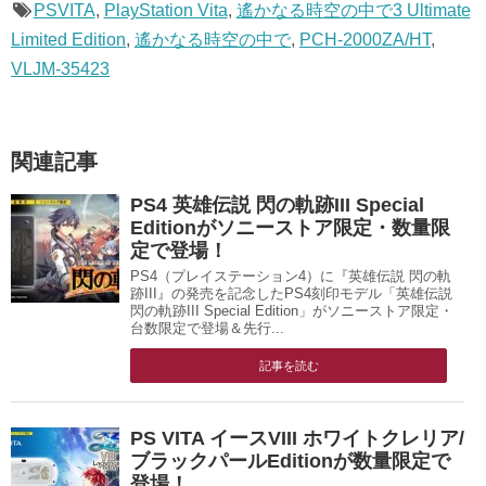
PSVITA
,
PlayStation Vita
,
遙かなる時空の中で3 Ultimate
Limited Edition
,
遙かなる時空の中で
,
PCH-2000ZA/HT
,
VLJM-35423
関連記事
PS4 英雄伝説 閃の軌跡III Special
Editionがソニーストア限定・数量限
定で登場！
PS4（プレイステーション4）に『英雄伝説 閃の軌
跡III』の発売を記念したPS4刻印モデル「英雄伝説
閃の軌跡III Special Edition」がソニーストア限定・
台数限定で登場＆先行...
記事を読む
PS VITA イースVIII ホワイトクレリア/
ブラックパールEditionが数量限定で
登場！