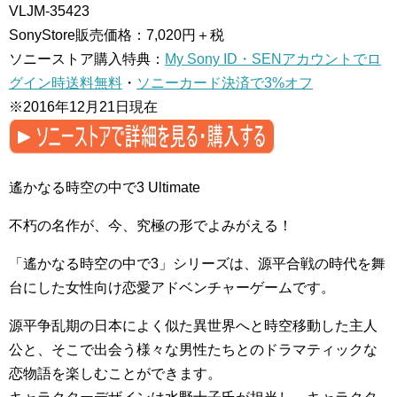
VLJM-35423
SonyStore販売価格：7,020円＋税
ソニーストア購入特典：
My Sony ID・SENアカウントでロ
グイン時送料無料
・
ソニーカード決済で3%オフ
※2016年12月21日現在
遙かなる時空の中で3 Ultimate
不朽の名作が、今、究極の形でよみがえる！
「遙かなる時空の中で3」シリーズは、源平合戦の時代を舞
台にした女性向け恋愛アドベンチャーゲームです。
源平争乱期の日本によく似た異世界へと時空移動した主人
公と、そこで出会う様々な男性たちとのドラマティックな
恋物語を楽しむことができます。