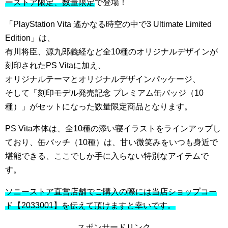
ーストア限定、数量限定
で登場！
「
PlayStation Vita 遙かなる時空の中で3 Ultimate Limited
Edition
」は、
有川将臣、源九郎義経
など全10種のオリジナルデザインが
刻印されたPS Vitaに加え、
オリジナルテーマとオリジナルデザインパッケージ、
そして「刻印モデル発売記念 プレミアム缶バッジ（10
種）」がセットになった数量限定商品となります。
PS Vita本体は、全10種の添い寝イラストをラインアップし
ており、缶バッチ（10種）は、甘い微笑みをいつも身近で
堪能できる、ここでしか手に入らない特別なアイテムで
す。
ソニーストア直営店舗でご購入の際には当店ショップコー
ド【2033001】を伝えて頂けますと幸いです。
スポンサードリンク