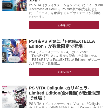
PS VITA（プレイステーション Vita）に「イースVIII
-Lacrimosa of DANA-」PS Vita版の発売を記念し
た、「イース」を象徴するロゴやモチーフが刻印さ
れたオリジ...
記事を読む
PS4＆PS Vitaに「Fate/EXTELLA
Edition」が数量限定で登場！
PS4（プレイステーション4）とPS Vitaに
「Fate/EXTELLA」の発売を記念した刻印モデル
「PS4＆PS Vita Fate/EXTELLA Edition」がソニー
ストア限定・数量限...
記事を読む
PS VITA Caligula -カリギュラ-
Limited Edition(全4種類)が数量限定
で登場！
PS VITA（プレイステーション Vita）に『Caligula -
カリギュラ-』の発売を記念した、「Caligula -カリギ