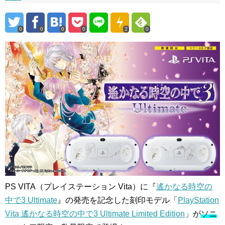
0
0
0
0
2
0
PS VITA（プレイステーション Vita）に『
遙かなる時空の
中で3 Ultimate
』の発売を記念した刻印モデル「
PlayStation
Vita 遙かなる時空の中で3 Ultimate Limited Edition
」が
ソニ