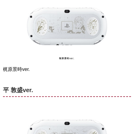
梶原景時ver.
平 敦盛ver.