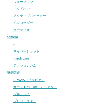
ウォークマン
ヘッドホン
アクティブスピーカー
ICレコーダー
オーディオ
camera
α
サイバーショット
handycam
アクションカム
映像関連
BRAVIA（ブラビア）
サウンドバー/ホームシアター
ブルーレイ
プロジェクター