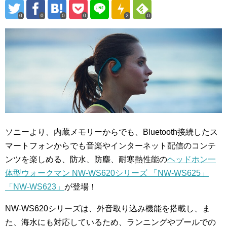
0
0
0
0
2
0
ソニーより、
内蔵メモリーからでも、Bluetooth接続したス
マートフォンからでも音楽やインターネット配信のコンテ
ンツを楽しめる、防水、防塵、耐寒熱性能の
ヘッドホン一
体型ウォークマン NW-WS620シリーズ 「NW-WS625」
「NW-WS623」
が登場！
NW-WS620シリーズ
は、外音取り込み機能を搭載し、ま
た、海水にも対応しているため、ランニングやプールでの