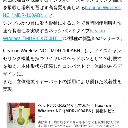
を搭載し場所を選ばず高音質を楽しめる
h.ear on Wireless
NC「MDR-100ABN」
と、
シンプルかつ首に沿う形状にすることで長時間使用時も快
適な装着性を実現するネックバンドタイプ
h.ear in
Wireless「MDR-EX750BT」
の2機種の新型h.earシリーズ。
h.ear on Wireless NC「MDR-100ABN」
は、ノイズキャン
セリング機能を持つワイヤレスヘッドホンとしての利便性
を加え、本体形状を圧縮したコンパクトで一体感のあるデ
ザインに。
また、立体縫製イヤーパッドの採用により優れた装着性を
実現。
ヘッドホンおねだりしてみた！ h.ear on
Wireless NC（MDR-100ABN）開梱レビュ
ー！
実は実は、娘に続きママさんももうすぐお誕生日なんです
よ♪ 前々からパパさんに「SONYからいいヘッドホンがで