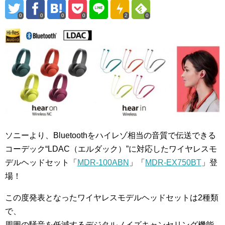
0
0
0
0
2
0
ソニーより、Bluetoothをハイレゾ相当の音質で伝送できる
コーデック“LDAC（エルダック）”に対応したワイヤレスモ
デルヘッドセット「
MDR-100ABN
」「
MDR-EX750BT
」登
場！
この度発表となったワイヤレスモデルヘッドセットは2種類
で、
周囲の騒音を低減するデジタルノイズキャンセリング機能