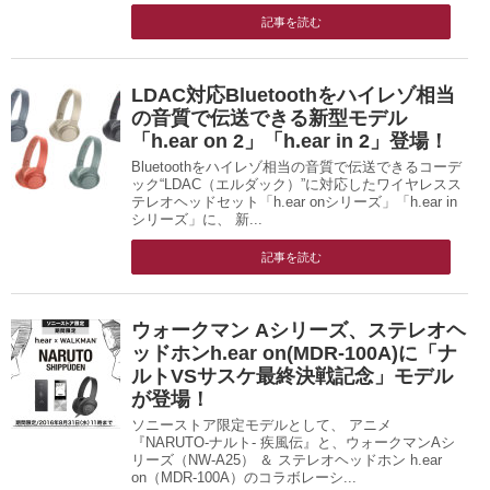
記事を読む
LDAC対応Bluetoothをハイレゾ相当
の音質で伝送できる新型モデル
「h.ear on 2」「h.ear in 2」登場！
Bluetoothをハイレゾ相当の音質で伝送できるコーデ
ック“LDAC（エルダック）”に対応したワイヤレスス
テレオヘッドセット「h.ear onシリーズ」「h.ear in
シリーズ」に、 新...
記事を読む
ウォークマン Aシリーズ、ステレオヘ
ッドホンh.ear on(MDR-100A)に「ナ
ルトVSサスケ最終決戦記念」モデル
が登場！
ソニーストア限定モデルとして、 アニメ
『NARUTO-ナルト- 疾風伝』と、ウォークマンAシ
リーズ（NW-A25） ＆ ステレオヘッドホン h.ear
on（MDR-100A）のコラボレーシ...