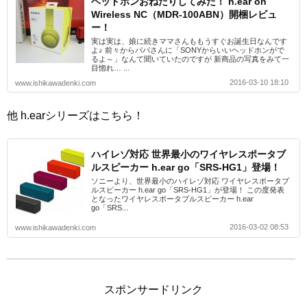
ヘッドホンおねだりしてみた！ h.ear on
Wireless NC（MDR-100ABN）開梱レビュ
ー！
実は実は、娘に続きママさんももうすぐお誕生日なんです
よ♪ 前々からパパさんに「SONYからいいヘッドホンがで
るよ～」なんて聞いていたのですが 新商品の写真をみて一
目惚れ… ...
2016-03-10 18:10
www.ishikawadenki.com
他 h.earシリーズはこちら！
ハイレゾ対応 世界最小のワイヤレスポータブ
ルスピーカー h.ear go「SRS-HG1」登場！
ソニーより、世界最小のハイレゾ対応 ワイヤレスポータブ
ルスピーカー h.ear go「SRS-HG1」が登場！ この度発表
となったワイヤレスポータブルスピーカー h.ear
go「SRS...
2016-03-02 08:53
www.ishikawadenki.com
スポンサードリンク