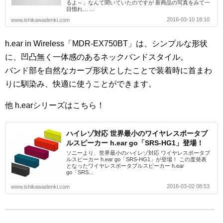
るよ～」なんて聞いていたのですが 新商品の写真をみて一
目惚れ… ...
2016-03-10 18:10
www.ishikawadenki.com
h.ear in Wireless「MDR-EX750BT」
は、シンプルな形状
に、凹凸無く一体感のあるネックバンドスタイル。
バンド部を自然なカーブ形状としたことで装着時に首まわ
りに馴染み、快適に使うことができます。
他 h.earシリーズはこちら！
ハイレゾ対応 世界最小のワイヤレスポータブ
ルスピーカー h.ear go「SRS-HG1」登場！
ソニーより、世界最小のハイレゾ対応 ワイヤレスポータブ
ルスピーカー h.ear go「SRS-HG1」が登場！ この度発表
となったワイヤレスポータブルスピーカー h.ear
go「SRS...
2016-03-02 08:53
www.ishikawadenki.com