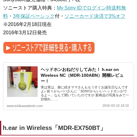
ソニーストア購入特典：
My Sony IDでログイン時送料無
料
・
3年保証ベーシック
付・
ソニーカード決済で3%オフ
※2016年2月18日現在
2016年3月12日発売
ヘッドホンおねだりしてみた！ h.ear on
Wireless NC（MDR-100ABN）開梱レビュ
ー！
実は実は、娘に続きママさんももうすぐお誕生日なんです
よ♪ 前々からパパさんに「SONYからいいヘッドホンがで
るよ～」なんて聞いていたのですが 新商品の写真をみて一
目惚れ… ...
2016-03-10 18:10
www.ishikawadenki.com
h.ear in Wireless「MDR-EX750BT」