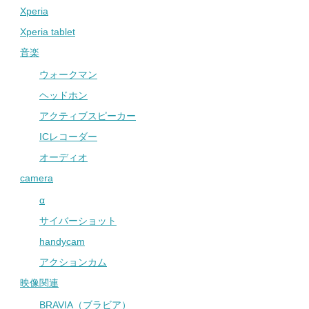
Xperia
Xperia tablet
音楽
ウォークマン
ヘッドホン
アクティブスピーカー
ICレコーダー
オーディオ
camera
α
サイバーショット
handycam
アクションカム
映像関連
BRAVIA（ブラビア）