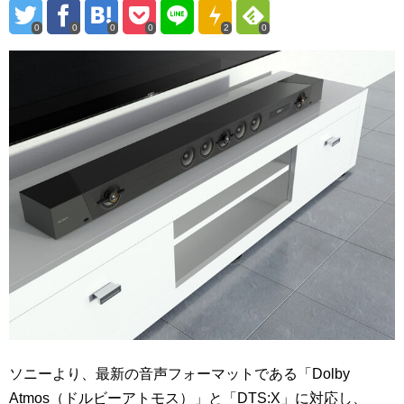
0
0
0
0
2
0
ソニーより、最新の音声フォーマットである「
Dolby
Atmos（ドルビーアトモス）
」と「
DTS:X
」に対応し、