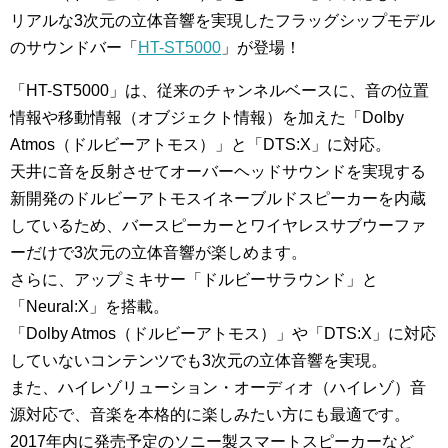
リアルな3次元の立体音響を実現したフラッグシップモデル
の
サウンドバー
「
HT-ST5000
」が登場！
「
HT-ST5000
」は、従来のチャンネルベースに、音の位置
情報や移動情報（オブジェクト情報）を加えた「
Dolby
Atmos（ドルビーアトモス）
」と「
DTS:X
」に対応。
天井に音を反射させてオーバーヘッドサウンドを実現する
新開発のドルビーアトモスイネーブルドスピーカーを内蔵
しているため、バースピーカーとワイヤレスサブウーファ
ーだけで3次元の立体音響が楽しめます。
さらに、アップミキサー「ドルビーサラウンド」と
「Neural:X」を搭載。
「
Dolby Atmos（ドルビーアトモス）
」や「
DTS:X
」に対応
していないコンテンツでも3次元の立体音響を実現。
また、ハイレゾリューション・オーディオ（
ハイレゾ
）音
源対応で、音楽を本格的に楽しみたい方にも最適です。
2017年内に発売予定のソニー製スマートスピーカーなど