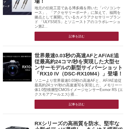
場！
地元の伝統工芸である博多織を用いた「パソコンケ
ース」、「アクセサリーポーチ」に加えて、福岡を
拠点として展開しているカメラアクセサリーブラン
ド 「ULYSSES」とソニーストアのコラボレーショ
ン第2...
記事を読む
世界最速0.03秒の高速AFとAF/AE追
従最高約24コマ/秒を実現した大型セ
ンサーモデルの新型サイバーショット
「RX10 IV（DSC-RX10M4）」登場！
ソニーより世界最速0.03秒の高速AFと、AF/AE追従
最高約24コマ/秒の高速連写を実現した、メモリー一
体1.0型積層型CMOSイメージセンサーExmor RS (エ
クスモアアールエス) 搭...
記事を読む
RXシリーズの高画質を防水、堅牢な