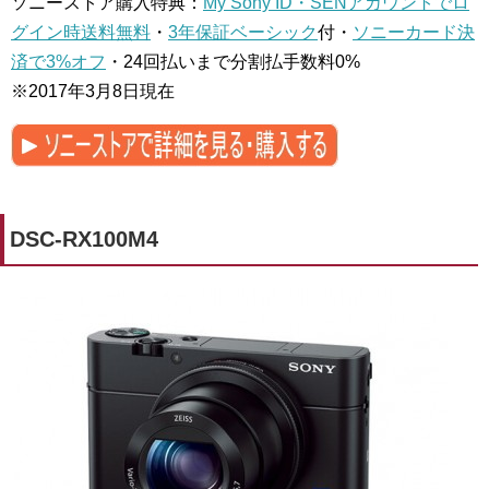
ソニーストア購入特典：
My Sony ID・SENアカウントでロ
グイン時送料無料
・
3年保証ベーシック
付・
ソニーカード決
済で3%オフ
・24回払いまで分割払手数料0%
※2017年3月8日現在
DSC-RX100M4