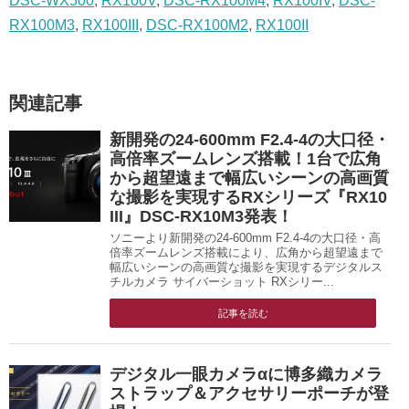
DSC-WX500
,
RX100V
,
DSC-RX100M4
,
RX100IV
,
DSC-
RX100M3
,
RX100III
,
DSC-RX100M2
,
RX100II
関連記事
新開発の24-600mm F2.4-4の大口径・
高倍率ズームレンズ搭載！1台で広角
から超望遠まで幅広いシーンの高画質
な撮影を実現するRXシリーズ『RX10
III』DSC-RX10M3発表！
ソニーより新開発の24-600mm F2.4-4の大口径・高
倍率ズームレンズ搭載により、広角から超望遠まで
幅広いシーンの高画質な撮影を実現するデジタルス
チルカメラ サイバーショット RXシリー...
記事を読む
デジタル一眼カメラαに博多織カメラ
ストラップ＆アクセサリーポーチが登