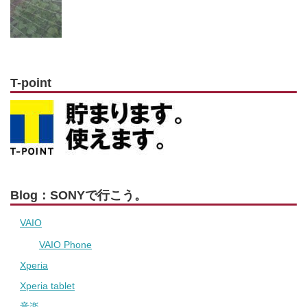
T-point
Blog：SONYで行こう。
VAIO
VAIO Phone
Xperia
Xperia tablet
音楽