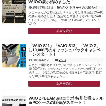
VAIOの展示始めました！
2016年6月11日
VAIO
,
お店からのお知らせ
ソニーさんのご厚意により本日より当店店頭にてVAIO
の展示始めました！ 当店でご体感頂けるVAIOはVAIO
Z（フリップモデル）、VAIO Z Canvas、VAIO S13、
VAIO...
記事を読む
「VAIO S11」「VAIO S13」「VAIO Z」
に10,000円のキャッシュバックキャンペ
ーンスタート！
2016年6月2日
VAIO
先月まで開催されていた”新生活応援キャンペーン”で
10,000円のキャッシュバックキャンペーンが終了した
途端に、 今度は”VAIO株式会社設立2周年記念”と銘打
った10,000円のキャッシュ...
記事を読む
VAIO Z×BEAMSのコラボ 特別仕様モデル
＆PCケースの販売がスタート！