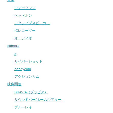
ウォークマン
ヘッドホン
アクティブスピーカー
ICレコーダー
オーディオ
camera
α
サイバーショット
handycam
アクションカム
映像関連
BRAVIA（ブラビア）
サウンドバー/ホームシアター
ブルーレイ